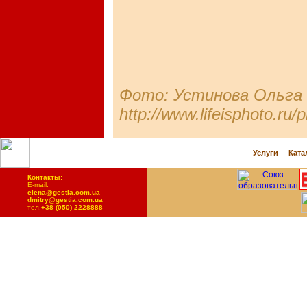
Фото: Устинова Ольга 
http://www.lifeisphoto.r
Услуги
Ката
Контакты:
E-mail:
elena@gestia.com.ua
dmitry@gestia.com.ua
тел.
+38 (050) 2228888