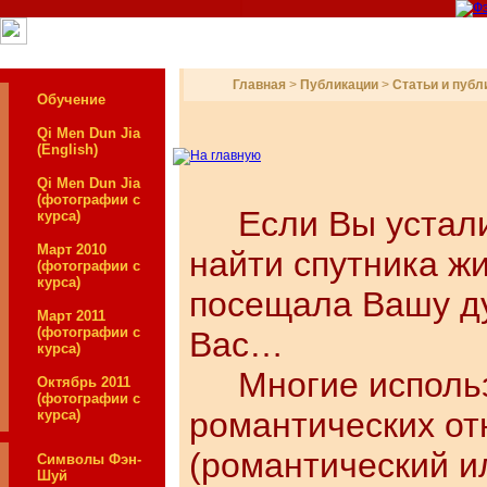
Главная
>
Публикации
>
Статьи и публ
Обучение
Qi Men Dun Jia
(English)
Qi Men Dun Jia
(фотографии с
Если Вы устали
курса)
Март 2010
найти спутника ж
(фотографии с
курса)
посещала Вашу ду
Март 2011
(фотографии с
Вас…
курса)
Многие использу
Октябрь 2011
(фотографии с
романтических от
курса)
(романтический и
Символы Фэн-
Шуй